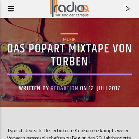
MUSIK
DAS POPART MIXTAPE VON
TORBEN
WRITTEN BY
REDAKTION
ON 12. JULI 2017
AKTUELLER TRACK
FUSED
Typisch deutsch: Der erbitterte Konkurrenzkampf zweier
MELTING PALMS
Verwertungsgesellschaften zu Beginn des 20. Jahrhunderts