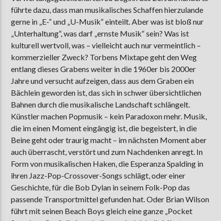
führte dazu, dass man musikalisches Schaffen hierzulande
gerne in „E-“ und „U-Musik“ einteilt. Aber was ist bloß nur
„Unterhaltung“, was darf „ernste Musik“ sein? Was ist
AKTUELLE SENDUNG
kulturell wertvoll, was – vielleicht auch nur vermeintlich –
MOEBIUS
kommerzieller Zweck? Torbens Mixtape geht den Weg
00:00
09:00
entlang dieses Grabens weiter in die 1960er bis 2000er
Jahre und versucht aufzeigen, dass aus dem Graben ein
Bächlein geworden ist, das sich in schwer übersichtlichen
Bahnen durch die musikalische Landschaft schlängelt.
ZU HÖREN IN
Münster
90,9 MHz
Steinfurt
103,9 MHz
Künstler machen Popmusik – kein Paradoxon mehr. Musik,
die im einen Moment eingängig ist, die begeistert, in die
Beine geht oder traurig macht – im nächsten Moment aber
auch überrascht, verstört und zum Nachdenken anregt. In
Form von musikalischen Haken, die Esperanza Spalding in
ihren Jazz-Pop-Crossover-Songs schlägt, oder einer
Geschichte, für die Bob Dylan in seinem Folk-Pop das
passende Transportmittel gefunden hat. Oder Brian Wilson
führt mit seinen Beach Boys gleich eine ganze „Pocket