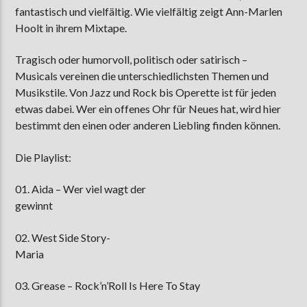
fantastisch und vielfältig. Wie vielfältig zeigt Ann-Marlen
Hoolt in ihrem Mixtape.
AKTUELLE SENDUNG
Tragisch oder humorvoll, politisch oder satirisch –
MOEBIUS
Musicals vereinen die unterschiedlichsten Themen und
00:00
18:00
Musikstile. Von Jazz und Rock bis Operette ist für jeden
etwas dabei. Wer ein offenes Ohr für Neues hat, wird hier
bestimmt den einen oder anderen Liebling finden können.
ZU HÖREN IN
Münster
90,9 MHz
Steinfurt
103,9 MHz
Die Playlist:
01. Aida – Wer viel wagt der
gewinnt
02. West Side Story-
Maria
03. Grease – Rock’n’Roll Is Here To Stay