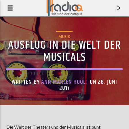
MUSIK
AUSFLUG IN DIE WELT DER
MUSICALS
WRITTEN BY
ANN-MARLEN HOOLT
ON 28. JUNI
2017
AKTUELLER TRACK
RAISE YOUR GLASS
NNAVY, KARUN, MSAKI, HENDRICK SAM
Die Welt des Theaters und der Musicals ist bunt,