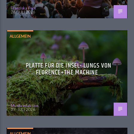
Franziska Perk
26. JULI 2026
ALLGEMEIN
PLATTE FÜR DIE INSEL- LUNGS VON
FLORENCE+THE MACHINE
Musikredaktion
17. JULI 2026
ALLGEMEIN