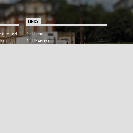
LINKS
Home
nfurt und
chau
Über uns
der melde
Impressum & Datenschutzerklärung