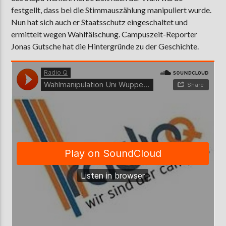
festgellt, dass bei die Stimmauszählung manipuliert wurde.
Nun hat sich auch er Staatsschutz eingeschaltet und
ermittelt wegen Wahlfälschung. Campuszeit-Reporter
AKTUELLE SENDUNG
Jonas Gutsche hat die Hintergründe zu der Geschichte.
MOEBIUS
00:00
18:00
ZU HÖREN IN
Münster
90,9 MHz
Steinfurt
103,9 MHz