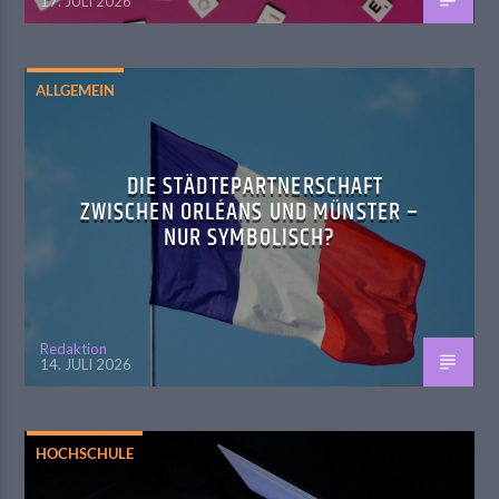
17. JULI 2026
ALLGEMEIN
DIE STÄDTEPARTNERSCHAFT
ZWISCHEN ORLÉANS UND MÜNSTER –
NUR SYMBOLISCH?
Redaktion
14. JULI 2026
HOCHSCHULE