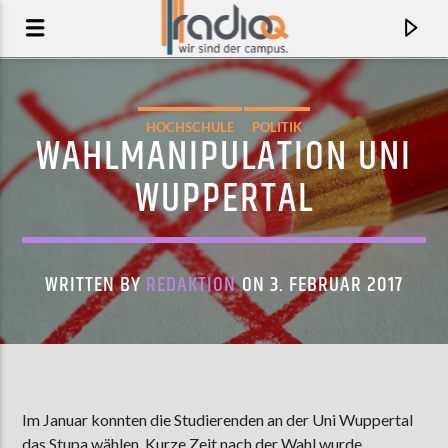
HOCHSCHULE
POLITIK
WAHLMANIPULATION UNI
WUPPERTAL
WRITTEN BY
REDAKTION
ON 3. FEBRUAR 2017
AKTUELLER TRACK
LIVE IT DOWN
Im Januar konnten die Studierenden an der Uni Wuppertal
TYLER BALLGAME
das Stupa wählen. Kurze Zeit nach der Wahl wurde