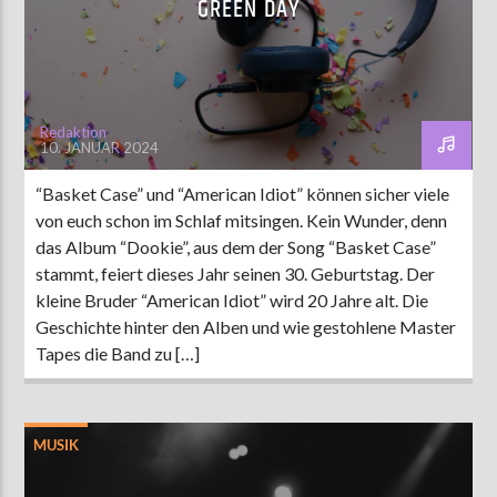
GREEN DAY
AKTUELLE SENDUNG
MOEBIUS
Redaktion
10. JANUAR 2024
12:00
24:00
“Basket Case” und “American Idiot” können sicher viele
von euch schon im Schlaf mitsingen. Kein Wunder, denn
ZU HÖREN IN
Münster
90,9 MHz
Steinfurt
103,9 MHz
das Album “Dookie”, aus dem der Song “Basket Case”
stammt, feiert dieses Jahr seinen 30. Geburtstag. Der
kleine Bruder “American Idiot” wird 20 Jahre alt. Die
Geschichte hinter den Alben und wie gestohlene Master
Tapes die Band zu […]
MUSIK