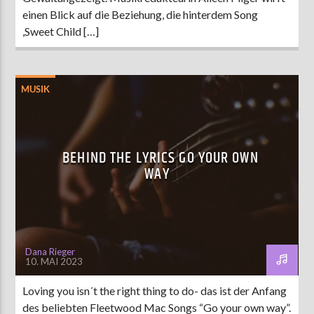
einen Blick auf die Beziehung, die hinterdem Song
,Sweet Child […]
MUSIK
BEHIND THE LYRICS GO YOUR OWN
WAY
Dana Rieger
10. MAI 2023
Loving you isn´t the right thing to do- das ist der Anfang
des beliebten Fleetwood Mac Songs “Go your own way”.