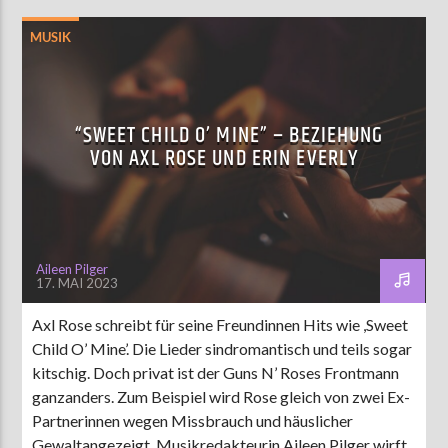
MUSIK
“SWEET CHILD O’ MINE” – BEZIEHUNG
VON AXL ROSE UND ERIN EVERLY
Aileen Pilger
17. MAI 2023
Axl Rose schreibt für seine Freundinnen Hits wie ,Sweet
Child O’ Mine’. Die Lieder sindromantisch und teils sogar
kitschig. Doch privat ist der Guns N’ Roses Frontmann
ganzanders. Zum Beispiel wird Rose gleich von zwei Ex-
Partnerinnen wegen Missbrauch und häuslicher
Gewaltangezeigt. Musikredakteurin Aileen Pilger wirft