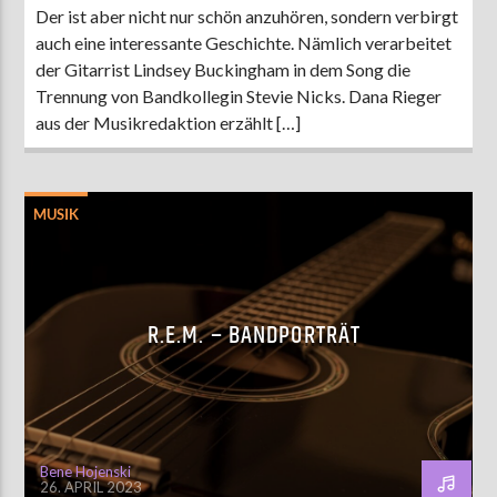
Der ist aber nicht nur schön anzuhören, sondern verbirgt
auch eine interessante Geschichte. Nämlich verarbeitet
der Gitarrist Lindsey Buckingham in dem Song die
Trennung von Bandkollegin Stevie Nicks. Dana Rieger
aus der Musikredaktion erzählt […]
MUSIK
R.E.M. – BANDPORTRÄT
Bene Hojenski
26. APRIL 2023