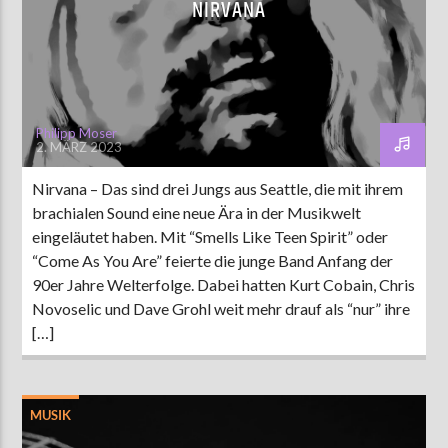
NIRVANA
Philipp Moser
2. MÄRZ 2023
Nirvana – Das sind drei Jungs aus Seattle, die mit ihrem
brachialen Sound eine neue Ära in der Musikwelt
eingeläutet haben. Mit “Smells Like Teen Spirit” oder
“Come As You Are” feierte die junge Band Anfang der
90er Jahre Welterfolge. Dabei hatten Kurt Cobain, Chris
Novoselic und Dave Grohl weit mehr drauf als “nur” ihre
[…]
MUSIK