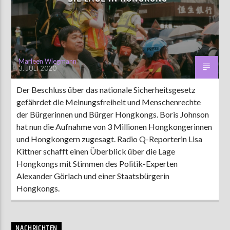
AKTUELLE SENDUNG
COFFEESHOP
Marleen Wiegmann
3. JULI 2020
09:00
12:00
Der Beschluss über das nationale Sicherheitsgesetz
gefährdet die Meinungsfreiheit und Menschenrechte
ZU HÖREN IN
Münster
90,9 MHz
Steinfurt
103,9 MHz
der Bürgerinnen und Bürger Hongkongs. Boris Johnson
hat nun die Aufnahme von 3 Millionen Hongkongerinnen
und Hongkongern zugesagt. Radio Q-Reporterin Lisa
Kittner schafft einen Überblick über die Lage
Hongkongs mit Stimmen des Politik-Experten
Alexander Görlach und einer Staatsbürgerin
Hongkongs.
NACHRICHTEN