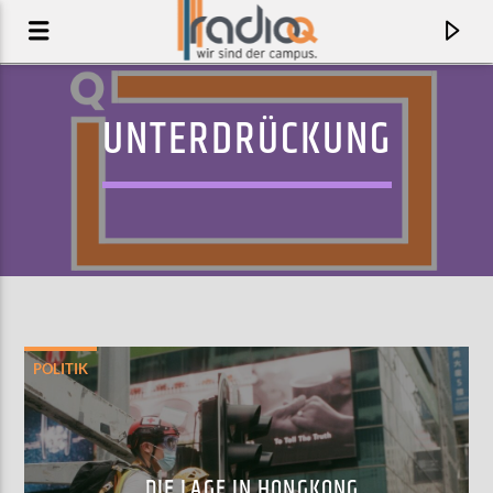
UNTERDRÜCKUNG
POLITIK
AKTUELLER TRACK
GOING NOWHERE
THE HEART OF HORROR
DIE LAGE IN HONGKONG