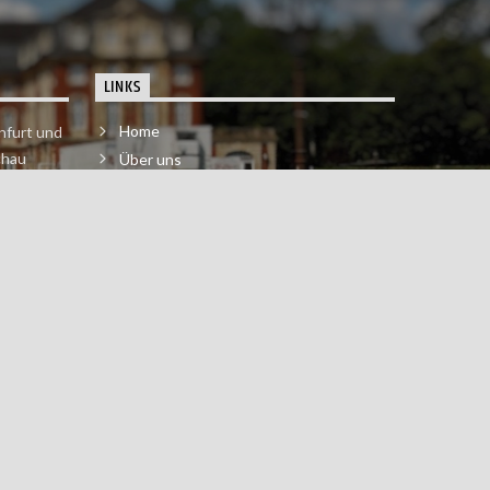
LINKS
Home
nfurt und
chau
Über uns
der melde
Impressum & Datenschutzerklärung