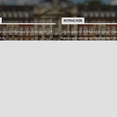
MITMACHEN
tion ist Montag bis Freitag (9-19
Du studierst in Münster oder Stei
tzt.
hast Lust uns zu unterstützen? S
 erreichst findet du hier.
einfach in der Redaktion vorbei o
dich bei uns.
Jetzt mitmachen