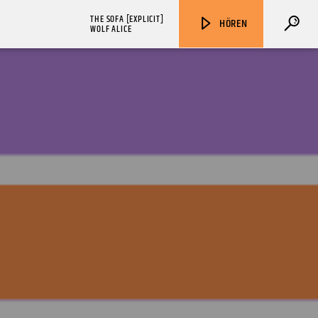
THE SOFA [EXPLICIT]
HÖREN
WOLF ALICE
ZU HÖREN IN
Münster
90,9 MHz
Steinfurt
103,9 MHz