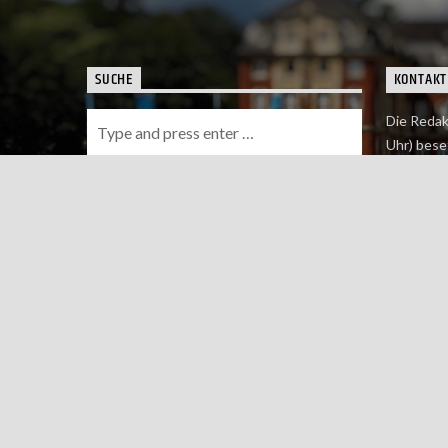
SUCHE
KONTAKT
Die Redak
Uhr) bese
Wie du uns