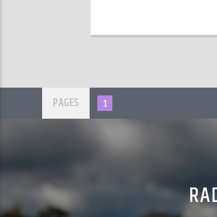
PAGES
1
RAD