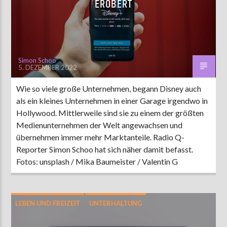
EROBERT
AKTUELLE SENDUNG
MOEBIUS
Simon Schoo
5. DEZEMBER 2022
00:00
18:00
Wie so viele große Unternehmen, begann Disney auch
als ein kleines Unternehmen in einer Garage irgendwo in
ZU HÖREN IN
Münster
90,9 MHz
Steinfurt
103,9 MHz
Hollywood. Mittlerweile sind sie zu einem der größten
Medienunternehmen der Welt angewachsen und
übernehmen immer mehr Marktanteile. Radio Q-
Reporter Simon Schoo hat sich näher damit befasst.
Fotos: unsplash / Mika Baumeister / Valentin G
LEBEN UND FREIZEIT
UNTERHALTUNG