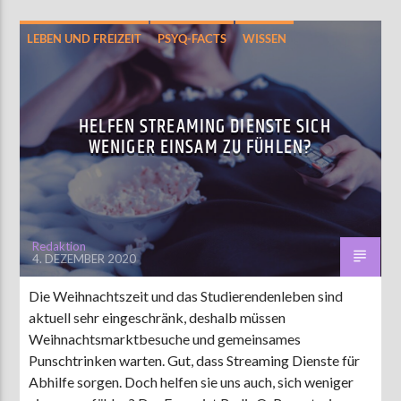
LEBEN UND FREIZEIT
PSYQ-FACTS
WISSEN
HELFEN STREAMING DIENSTE SICH
WENIGER EINSAM ZU FÜHLEN?
Redaktion
4. DEZEMBER 2020
Die Weihnachtszeit und das Studierendenleben sind
aktuell sehr eingeschränk, deshalb müssen
Weihnachtsmarktbesuche und gemeinsames
Punschtrinken warten. Gut, dass Streaming Dienste für
Abhilfe sorgen. Doch helfen sie uns auch, sich weniger