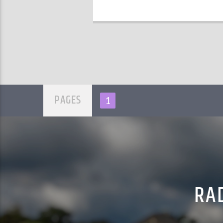
PAGES
1
RAD