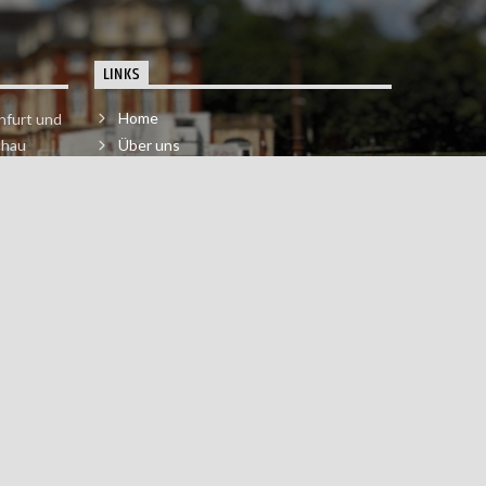
LINKS
Home
nfurt und
chau
Über uns
der melde
Impressum & Datenschutzerklärung