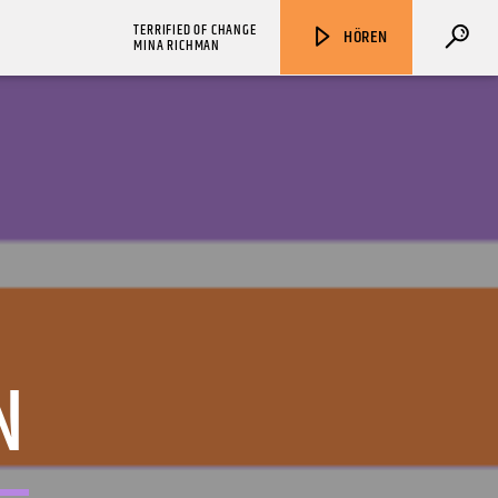
TERRIFIED OF CHANGE
HÖREN
MINA RICHMAN
ZU HÖREN IN
Münster
90,9 MHz
Steinfurt
103,9 MHz
N