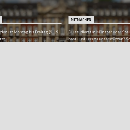
MITMACHEN
tion ist Montag bis Freitag (9-19
Du studierst in Münster oder Stei
tzt.
hast Lust uns zu unterstützen? S
 erreichst findet du hier.
einfach in der Redaktion vorbei o
dich bei uns.
Jetzt mitmachen