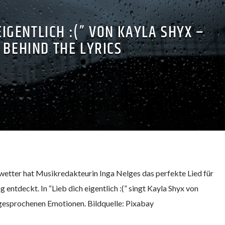
EIGENTLICH :(” VON KAYLA SHYX –
BEHIND THE LYRICS
etter hat Musikredakteurin Inga Nelges das perfekte Lied für
entdeckt. In “Lieb dich eigentlich :(” singt Kayla Shyx von
esprochenen Emotionen. Bildquelle: Pixabay