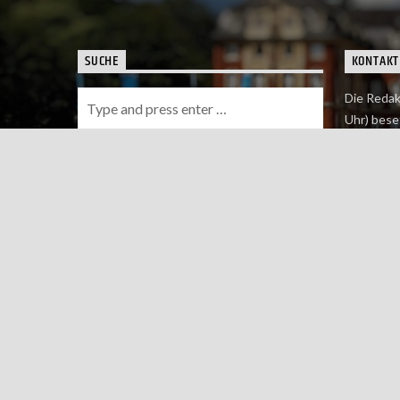
SUCHE
KONTAKT
Die Redak
Uhr) bese
Wie du uns