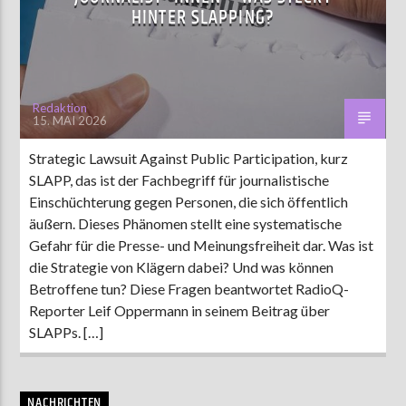
HINTER SLAPPING?
AKTUELLE SENDUNG
MOEBIUS
Redaktion
15. MAI 2026
00:00
09:00
Strategic Lawsuit Against Public Participation, kurz
SLAPP, das ist der Fachbegriff für journalistische
ZU HÖREN IN
Münster
90,9 MHz
Steinfurt
103,9 MHz
Einschüchterung gegen Personen, die sich öffentlich
äußern. Dieses Phänomen stellt eine systematische
Gefahr für die Presse- und Meinungsfreiheit dar. Was ist
die Strategie von Klägern dabei? Und was können
Betroffene tun? Diese Fragen beantwortet RadioQ-
Reporter Leif Oppermann in seinem Beitrag über
SLAPPs. […]
NACHRICHTEN