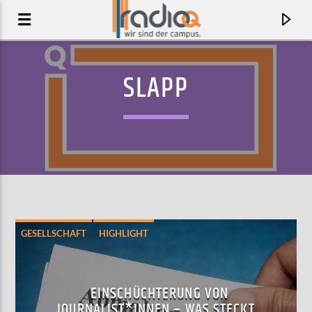
SLAPP
GESELLSCHAFT
HIGHLIGHT
MEINUNGSFREIHEIT
RECHT
AKTUELLER TRACK
PRETTY BABY
EINSCHÜCHTERUNG VON
ELLA BOH
JOURNALIST*INNEN – WAS STECKT