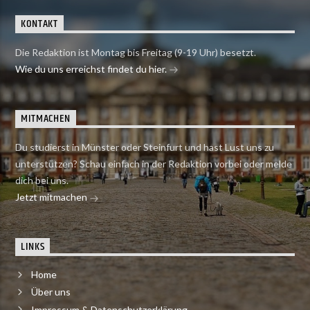
KONTAKT
Die Redaktion ist Montag bis Freitag (9-19 Uhr) besetzt.
Wie du uns erreichst findet du hier.
MITMACHEN
Du studierst in Münster oder Steinfurt und hast Lust uns zu
unterstützen? Schau einfach in der Redaktion vorbei oder melde
dich bei uns.
Jetzt mitmachen
LINKS
Home
Über uns
Impressum & Datenschutzerklärung