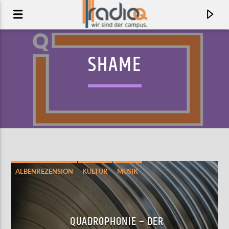
SHAME
ALBENREZENSION
KULTUR
MUSIK
AKTUELLER TRACK
MANCHMAL JEHT ET
QUADROPHONIE – DER
ICKE & ER