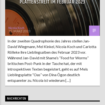
PLATTENSTREIT IM FEBRUAR 2023
AKTUELLE SENDUNG
MOEBIUS
Nicola Koch
25. MÄRZ 2023
00:00
09:00
In der zweiten Quadrophonie des Jahres stellen Jan-
David Wiegmann, Mel Kinkel, Nicola Koch und Carlotta
ZU HÖREN IN
Münster
90,9 MHz
Steinfurt
103,9 MHz
Rölleke ihre Lieblingsalben des Februar 2023 vor.
Während Jan-David mit Shame’s “Food for Worms”
britischen Post-Punk in der Tasche hat, der mit
introspektiven Texten begeistert, geht es auf Mels
Lieblingsplatte “Oas” von Dina Ögon deutlich
entspannter zu. Nicola ist wiederum […]
NACHRICHTEN