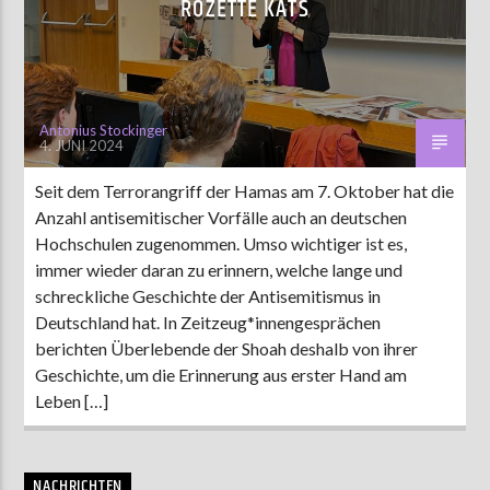
ROZETTE KATS
AKTUELLE SENDUNG
MOEBIUS
Antonius Stockinger
4. JUNI 2024
00:00
09:00
Seit dem Terrorangriff der Hamas am 7. Oktober hat die
Anzahl antisemitischer Vorfälle auch an deutschen
ZU HÖREN IN
Münster
90,9 MHz
Steinfurt
103,9 MHz
Hochschulen zugenommen. Umso wichtiger ist es,
immer wieder daran zu erinnern, welche lange und
schreckliche Geschichte der Antisemitismus in
Deutschland hat. In Zeitzeug*innengesprächen
berichten Überlebende der Shoah deshalb von ihrer
Geschichte, um die Erinnerung aus erster Hand am
Leben […]
NACHRICHTEN