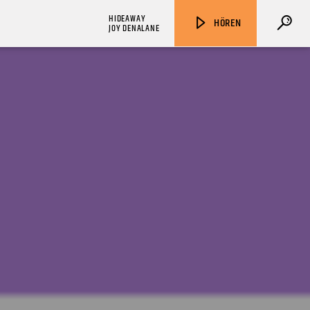
HIDEAWAY
HÖREN
JOY DENALANE
ZU HÖREN IN
Münster
90,9 MHz
Steinfurt
103,9 MHz