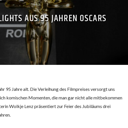
LIGHTS AUS 95 JAHREN OSCARS
r 95 Jahre alt. Die Verleihung des Filmpreises versorgt uns
klich komischen Momenten, die man gar nicht alle mitbekommen
rin Wolkje Lenz präsentiert zur Feier des Jubiläums drei
ahren.