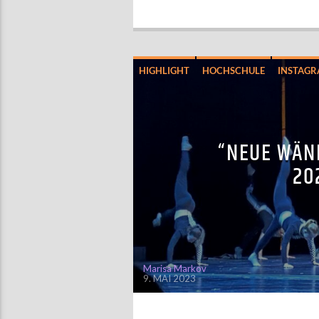
HIGHLIGHT
HOCHSCHULE
INSTAG
“NEUE WÄN
20
Marisa Markov
9. MAI 2023