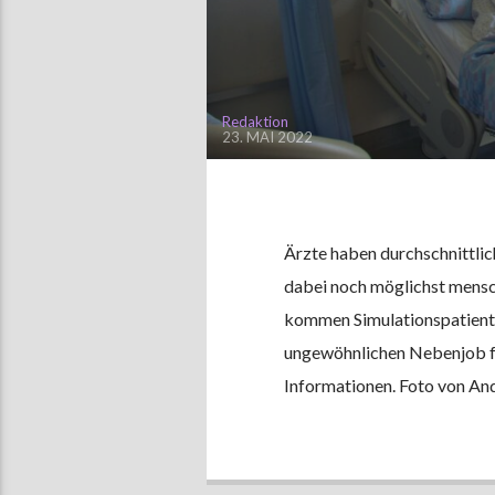
Redaktion
23. MAI 2022
Ärzte haben durchschnittlic
dabei noch möglichst mensc
kommen Simulationspatient*i
ungewöhnlichen Nebenjob fü
Informationen. Foto von An