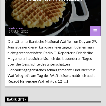
AKTUELLE SENDUNG
MOEBIUS
Redaktion
29. JUNI 2022
00:00
18:00
Der US-amerikanische National Waffle Iron Day am 29.
Juni ist einer dieser kuriosen Feiertage, mit denen man
ZU HÖREN IN
Münster
90,9 MHz
Steinfurt
103,9 MHz
nicht gerechnet hätte. Radio Q-Reporterin Friederike
Hagemeier hat sich anlässlich des besonderen Tages
über die Geschichte des unterschätzen
Gebrauchsgegenstands schlau gemacht. Und Ideen für
Waffeln gibt’s am Tag des Waffeleisens natürlich auch.
Rezept für vegane Waffeln (ca. 12 […]
NACHRICHTEN