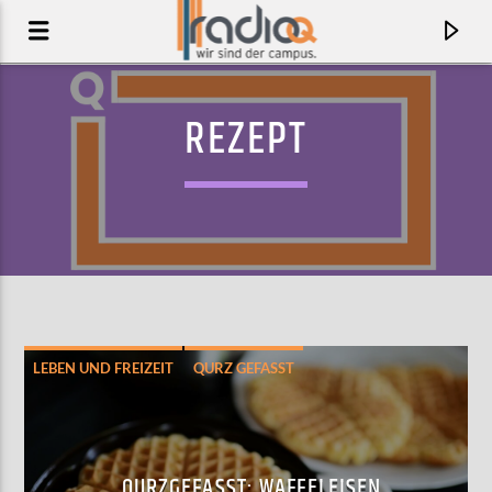
REZEPT
LEBEN UND FREIZEIT
QURZ GEFASST
AKTUELLER TRACK
COLD BLOOD
KITTY SOLARIS
QURZGEFASST: WAFFELEISEN