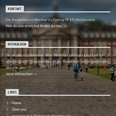
KONTAKT
Die Redaktion ist Montag bis Freitag (9-19 Uhr) besetzt.
Wie du uns erreichst findet du hier.
MITMACHEN
Du studierst in Münster oder Steinfurt und hast Lust uns zu
unterstützen? Schau einfach in der Redaktion vorbei oder melde
dich bei uns.
Jetzt mitmachen
LINKS
Home
Über uns
Impressum & Datenschutzerklärung