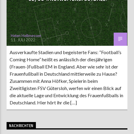
AKTUELLE SENDUNG
MOEBIUS
Helen Hellmessen
11. JULI 2022
19:00
24:00
Ausverkaufte Stadien und begeisterte Fans: “Football’s
Coming Home” heißt es anlässlich der diesjährigen
ZU HÖREN IN
Münster
90,9 MHz
Steinfurt
103,9 MHz
(Frauen-)Fußball EM in England. Aber wie sehr ist der
Frauenfußball in Deutschland mittlerweile zu Hause?
Zusammen mit Anna Höfker, Spielerin beim
Zweitligisten FSV Gütersloh, werfen wir einen Blick auf
die aktuelle Lage und Entwicklung des Frauenfußballs in
Deutschland. Hier hört ihr die […]
NACHRICHTEN