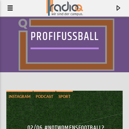
PROFIFUSSBALL
INSTAGRAM
PODCAST
SPORT
AKTUELLER TRACK
ALLEIN SEIN
FENNER
02/06 #NOTWOMENSFOOTBALL?