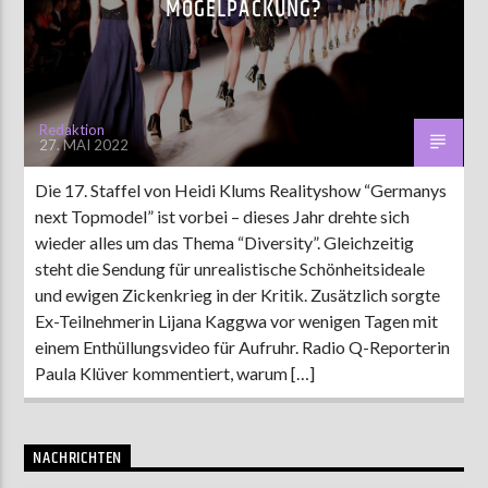
MOGELPACKUNG?
AKTUELLE SENDUNG
MOEBIUS
Redaktion
27. MAI 2022
12:00
18:00
Die 17. Staffel von Heidi Klums Realityshow “Germanys
next Topmodel” ist vorbei – dieses Jahr drehte sich
ZU HÖREN IN
Münster
90,9 MHz
Steinfurt
103,9 MHz
wieder alles um das Thema “Diversity”. Gleichzeitig
steht die Sendung für unrealistische Schönheitsideale
und ewigen Zickenkrieg in der Kritik. Zusätzlich sorgte
Ex-Teilnehmerin Lijana Kaggwa vor wenigen Tagen mit
einem Enthüllungsvideo für Aufruhr. Radio Q-Reporterin
Paula Klüver kommentiert, warum […]
NACHRICHTEN