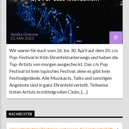
AKTUELLE SENDUNG
MOEBIUS
Jessika Gremme
23. MAI 2023
00:00
18:00
Wir waren für euch vom 26. bis 30. April auf dem 20. c/o
Pop-Festival in Köln Ehrenfeld unterwegs und haben die
ZU HÖREN IN
Münster
90,9 MHz
Steinfurt
103,9 MHz
Top-Artists von morgen ausgecheckt. Das c/o Pop
Festival ist kein typisches Festival, denn es gibt kein
Festivalgelände. Alle Musikacts, Talks und sonstigen
Angebote sind in ganz Ehrenfeld verteilt. Teilweise
treten Artists in mittelgroßen Clubs, […]
NACHRICHTEN
Umweltschutzmaßnahmen verbessern die Landwirtschaft