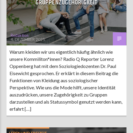
GRUPPENZUGEHÖRIGKEIT
AKTUELLE SENDUNG
MOEBIUS
Redaktion
4. DEZEMBER 2025
12:00
24:00
Warum kleiden wir uns eigentlich häufig ähnlich wie
unsere Kommiliton*innen? Radio Q Reporter Lorenz
ZU HÖREN IN
Münster
90,9 MHz
Steinfurt
103,9 MHz
Oppenberg hat mit dem Soziologiedozenten Dr. Paul
Eisewicht gesprochen. Er erklärt in diesem Beitrag die
Funktionen von Kleidung aus soziologischer
Perspektive. Wie uns die Mode hilft, unsere Identität
auszudrücken, unsere Zugehörigkeit zu Gruppen
darzustellen und als Statussymbol genutzt werden kann,
erfahrt […]