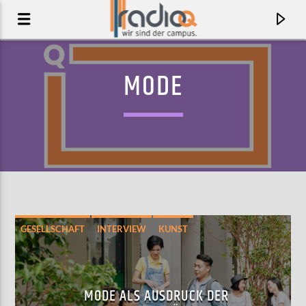
MODE
GESELLSCHAFT
INTERVIEW
KUNST
AKTUELLER TRACK
CRISIS
MODE ALS AUSDRUCK DER
AOIFE O'DONOVAN