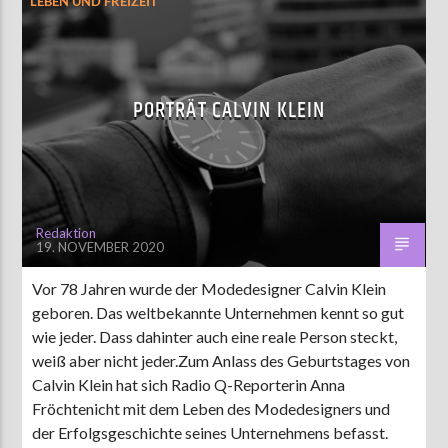
LEBEN UND FREIZEIT
PORTRÄT CALVIN KLEIN
Redaktion
19. NOVEMBER 2020
Vor 78 Jahren wurde der Modedesigner Calvin Klein
geboren. Das weltbekannte Unternehmen kennt so gut
wie jeder. Dass dahinter auch eine reale Person steckt,
weiß aber nicht jeder.Zum Anlass des Geburtstages von
Calvin Klein hat sich Radio Q-Reporterin Anna
Fröchtenicht mit dem Leben des Modedesigners und
der Erfolgsgeschichte seines Unternehmens befasst.