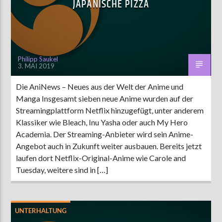
JAPANISCHE PIZZA
AKTUELLE SENDUNG
MOEBIUS
Philipp Saukel
3. MAI 2019
12:00
24:00
Die AniNews – Neues aus der Welt der Anime und
Manga Insgesamt sieben neue Anime wurden auf der
ZU HÖREN IN
Münster
90,9 MHz
Steinfurt
103,9 MHz
Streamingplattform Netflix hinzugefügt, unter anderem
Klassiker wie Bleach, Inu Yasha oder auch My Hero
Academia. Der Streaming-Anbieter wird sein Anime-
Angebot auch in Zukunft weiter ausbauen. Bereits jetzt
laufen dort Netflix-Original-Anime wie Carole and
Tuesday, weitere sind in […]
UNTERHALTUNG