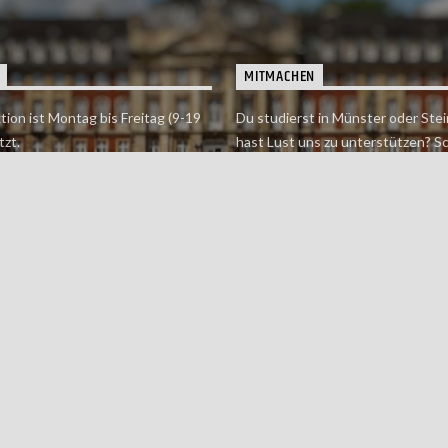
MITMACHEN
tion ist Montag bis Freitag (9-19
Du studierst in Münster oder Stei
tzt.
hast Lust uns zu unterstützen? S
 erreichst findet du hier.
einfach in der Redaktion vorbei o
dich bei uns.
Jetzt mitmachen