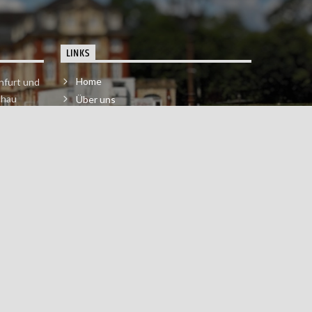
LINKS
Home
nfurt und
chau
Über uns
der melde
Impressum & Datenschutzerklärung