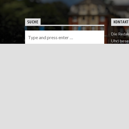
SUCHE
KONTAKT
Die Redak
Uhr) bese
Wie du uns