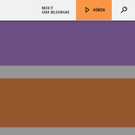
NEED IT
HÖREN
CARA DELEVINGNE
ZU HÖREN IN
Münster
90,9 MHz
Steinfurt
103,9 MHz