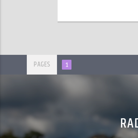
PAGES
1
RAD