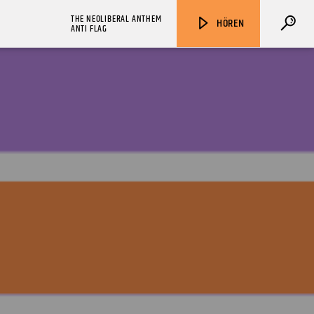
THE NEOLIBERAL ANTHEM
HÖREN
ANTI FLAG
ZU HÖREN IN
Münster
90,9 MHz
Steinfurt
103,9 MHz