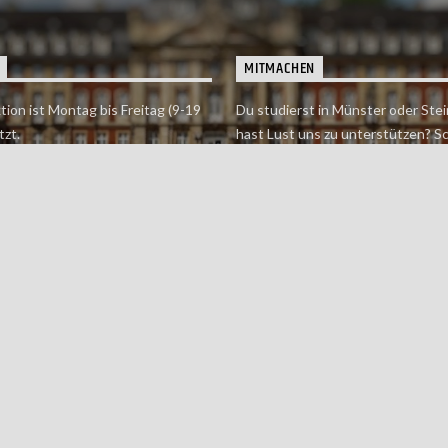
MITMACHEN
tion ist Montag bis Freitag (9-19
Du studierst in Münster oder Stei
tzt.
hast Lust uns zu unterstützen? S
 erreichst findet du hier.
einfach in der Redaktion vorbei o
dich bei uns.
Jetzt mitmachen