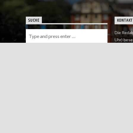
SUCHE
KONTAKT
Die Redak
Uhr) bese
Wie du uns