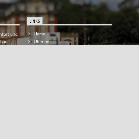
LINKS
Home
nfurt und
chau
Über uns
der melde
Impressum & Datenschutzerklärung