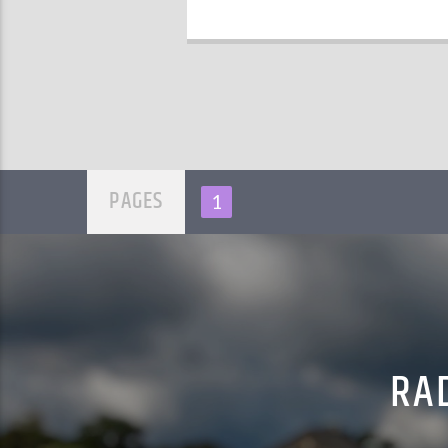
PAGES
1
RAD