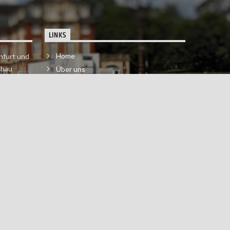
LINKS
Home
nfurt und
chau
Über uns
der melde
Impressum & Datenschutzerklärung