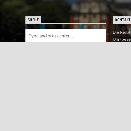
SUCHE
KONTAKT
Die Redak
Uhr) bese
Wie du uns