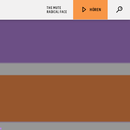
THE MUTE
HÖREN
RADICAL FACE
ZU HÖREN IN
Münster
90,9 MHz
Steinfurt
103,9 MHz
F