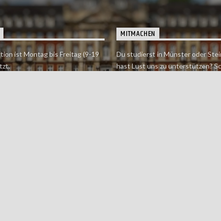
MITMACHEN
tion ist Montag bis Freitag (9-19
Du studierst in Münster oder Stei
tzt.
hast Lust uns zu unterstützen? S
 erreichst findet du hier.
einfach in der Redaktion vorbei o
dich bei uns.
Jetzt mitmachen