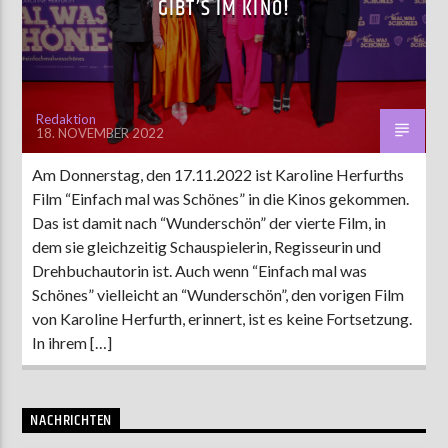
GIBT’S IM KINO!
AKTUELLE SENDUNG
MOEBIUS
Redaktion
18. NOVEMBER 2022
00:00
18:00
Am Donnerstag, den 17.11.2022 ist Karoline Herfurths
Film “Einfach mal was Schönes” in die Kinos gekommen.
ZU HÖREN IN
Münster
90,9 MHz
Steinfurt
103,9 MHz
Das ist damit nach “Wunderschön” der vierte Film, in
dem sie gleichzeitig Schauspielerin, Regisseurin und
Drehbuchautorin ist. Auch wenn “Einfach mal was
Schönes” vielleicht an “Wunderschön”, den vorigen Film
von Karoline Herfurth, erinnert, ist es keine Fortsetzung.
In ihrem […]
NACHRICHTEN