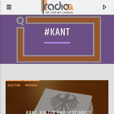
#KANT
KULTUR
WISSEN
AKTUELLER TRACK
IT COULD HAPPEN TO YOU
SOFT COTTON COUNTY
KANT, KULTUR UND SEXISMUS?