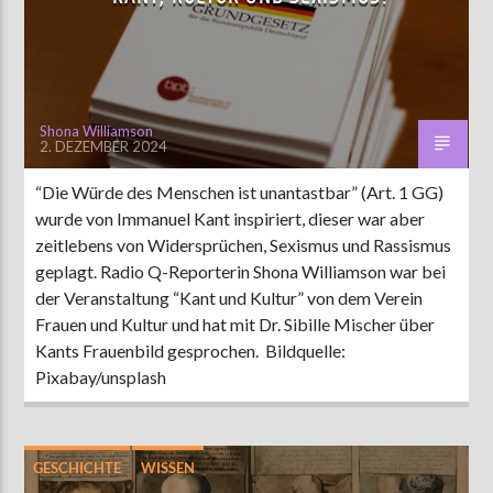
AKTUELLE SENDUNG
MOEBIUS
Shona Williamson
2. DEZEMBER 2024
00:00
18:00
“Die Würde des Menschen ist unantastbar” (Art. 1 GG)
wurde von Immanuel Kant inspiriert, dieser war aber
ZU HÖREN IN
Münster
90,9 MHz
Steinfurt
103,9 MHz
zeitlebens von Widersprüchen, Sexismus und Rassismus
geplagt. Radio Q-Reporterin Shona Williamson war bei
der Veranstaltung “Kant und Kultur” von dem Verein
Frauen und Kultur und hat mit Dr. Sibille Mischer über
Kants Frauenbild gesprochen. Bildquelle:
Pixabay/unsplash
GESCHICHTE
WISSEN