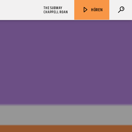
THE SUBWAY
HÖREN
CHAPPELL ROAN
ZU HÖREN IN
Münster
90,9 MHz
Steinfurt
103,9 MHz