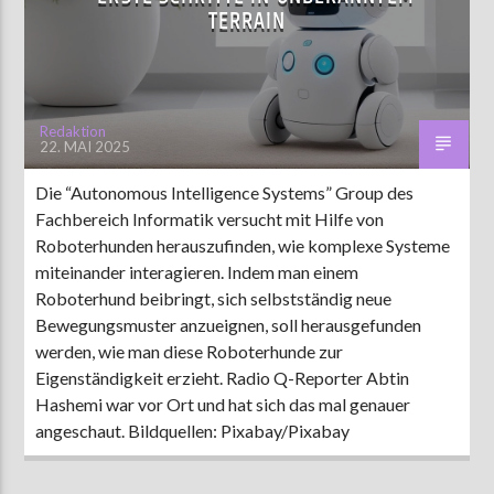
TERRAIN
AKTUELLE SENDUNG
MOEBIUS
Redaktion
22. MAI 2025
12:00
24:00
Die “Autonomous Intelligence Systems” Group des
Fachbereich Informatik versucht mit Hilfe von
ZU HÖREN IN
Münster
90,9 MHz
Steinfurt
103,9 MHz
Roboterhunden herauszufinden, wie komplexe Systeme
miteinander interagieren. Indem man einem
Roboterhund beibringt, sich selbstständig neue
Bewegungsmuster anzueignen, soll herausgefunden
werden, wie man diese Roboterhunde zur
Eigenständigkeit erzieht. Radio Q-Reporter Abtin
Hashemi war vor Ort und hat sich das mal genauer
angeschaut. Bildquellen: Pixabay/Pixabay