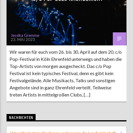
AKTUELLE SENDUNG
MOEBIUS
Jessika Gremme
23. MAI 2023
00:00
18:00
Wir waren für euch vom 26. bis 30. April auf dem 20. c/o
Pop-Festival in Köln Ehrenfeld unterwegs und haben die
ZU HÖREN IN
Münster
90,9 MHz
Steinfurt
103,9 MHz
Top-Artists von morgen ausgecheckt. Das c/o Pop
Festival ist kein typisches Festival, denn es gibt kein
Festivalgelände. Alle Musikacts, Talks und sonstigen
Angebote sind in ganz Ehrenfeld verteilt. Teilweise
treten Artists in mittelgroßen Clubs, […]
NACHRICHTEN
Umweltschutzmaßnahmen verbessern die Landwirtschaft