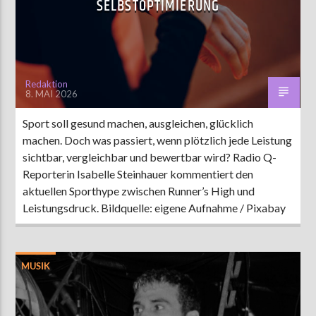
SELBSTOPTIMIERUNG
AKTUELLE SENDUNG
MOEBIUS
Redaktion
8. MAI 2026
00:00
18:00
Sport soll gesund machen, ausgleichen, glücklich
machen. Doch was passiert, wenn plötzlich jede Leistung
ZU HÖREN IN
Münster
90,9 MHz
Steinfurt
103,9 MHz
sichtbar, vergleichbar und bewertbar wird? Radio Q-
Reporterin Isabelle Steinhauer kommentiert den
aktuellen Sporthype zwischen Runner’s High und
Leistungsdruck. Bildquelle: eigene Aufnahme / Pixabay
MUSIK