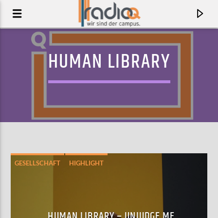
HUMAN LIBRARY
GESELLSCHAFT
HIGHLIGHT
AKTUELLER TRACK
IF I WERE YOU
NOONZY
HUMAN LIBRARY – UNJUDGE ME