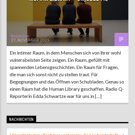
AKTUELLE SENDUNG
MOEBIUS
Redaktion
27. NOVEMBER 2025
00:00
09:00
Ein intimer Raum, in dem Menschen sich von ihrer wohl
vulnerabelsten Seite zeigen. Ein Raum, gefüllt mit
ZU HÖREN IN
Münster
90,9 MHz
Steinfurt
103,9 MHz
spannenden Lebensgeschichten. Ein Raum für Fragen,
die man sich sonst nicht zu stellen traut. Für
Begegnungen und das Öffnen von Schubladen. Genau so
einen Raum hat die Human Library geschaffen. Radio Q-
Reporterin Edda Schwartze war für uns in […]
NACHRICHTEN
Umweltschutzmaßnahmen verbessern die Landwirtschaft