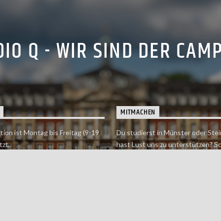
IO Q - WIR SIND DER CAM
MITMACHEN
tion ist Montag bis Freitag (9-19
Du studierst in Münster oder Stei
tzt.
hast Lust uns zu unterstützen? S
 erreichst findet du hier.
einfach in der Redaktion vorbei o
dich bei uns.
Jetzt mitmachen