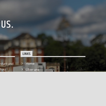
PUS.
LINKS
Home
nfurt und
chau
Über uns
der melde
Impressum & Datenschutzerklärung