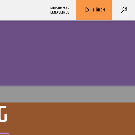
MIDSOMMAR
HÖREN
LENA&LINUS
ZU HÖREN IN
Münster
90,9 MHz
Steinfurt
103,9 MHz
G