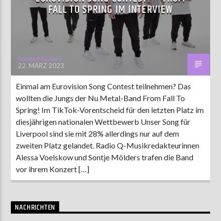
FALL TO SPRING IM INTERVIEW
AKTUELLE SENDUNG
MOEBIUS
Sontje Mölders
22. MÄRZ 2023
00:00
09:00
Einmal am Eurovision Song Contest teilnehmen? Das
wollten die Jungs der Nu Metal-Band From Fall To
ZU HÖREN IN
Münster
90,9 MHz
Steinfurt
103,9 MHz
Spring! Im TikTok-Vorentscheid für den letzten Platz im
diesjährigen nationalen Wettbewerb Unser Song für
Liverpool sind sie mit 28% allerdings nur auf dem
zweiten Platz gelandet. Radio Q-Musikredakteurinnen
Alessa Voelskow und Sontje Mölders trafen die Band
vor ihrem Konzert […]
NACHRICHTEN