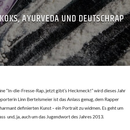
 KOKS, AYURVEDA UND DEUTSCHRAP
ne “In-die-Fresse-Rap, jetzt gibt’s Heckmeck!” wird dieses Jahr
eporterin Linn Bertelsmeier ist das Anlass genug, dem Rapper
charmant definierten Kunst – ein Portrait zu widmen. Es geht um
Bass und, ja, auch um das Jugendwort des Jahres 2013.