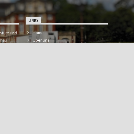
LINKS
Home
nfurt und
chau
Über uns
der melde
Impressum & Datenschutzerklärung