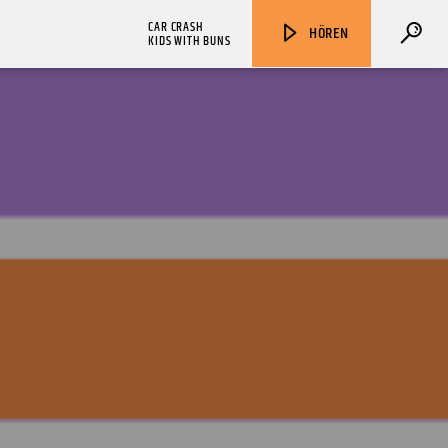
CAR CRASH
HÖREN
KIDS WITH BUNS
ZU HÖREN IN
Münster
90,9 MHz
Steinfurt
103,9 MHz