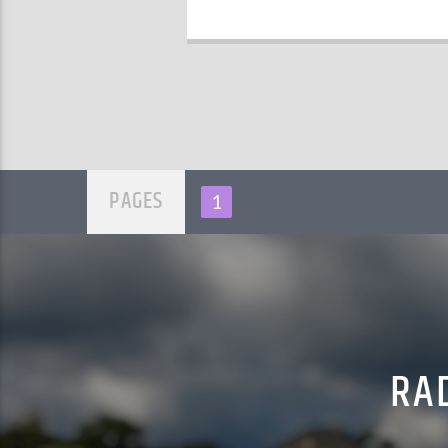
PAGES
1
RAD