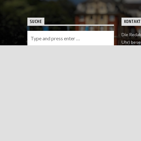
SUCHE
KONTAKT
Die Redak
Uhr) bese
Wie du uns