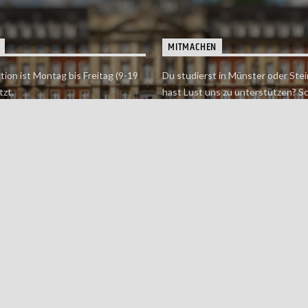
MITMACHEN
tion ist Montag bis Freitag (9-19
Du studierst in Münster oder Stei
tzt.
hast Lust uns zu unterstützen? S
 erreichst findet du hier.
einfach in der Redaktion vorbei o
dich bei uns.
Jetzt mitmachen