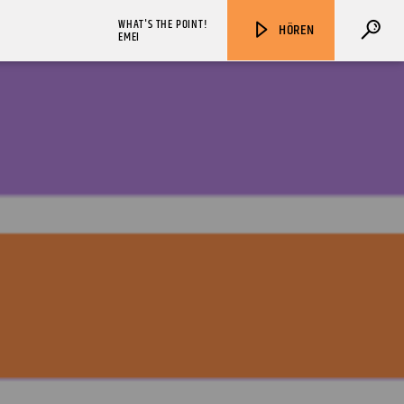
WHAT'S THE POINT!
HÖREN
EMEI
ZU HÖREN IN
Münster
90,9 MHz
Steinfurt
103,9 MHz