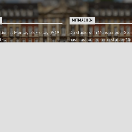
MITMACHEN
tion ist Montag bis Freitag (9-19
Du studierst in Münster oder Stei
tzt.
hast Lust uns zu unterstützen? S
 erreichst findet du hier.
einfach in der Redaktion vorbei o
dich bei uns.
Jetzt mitmachen