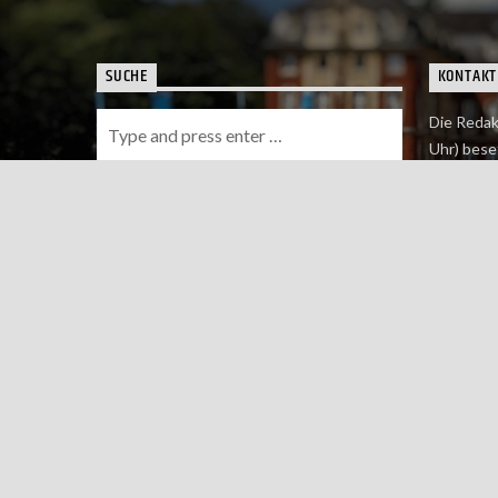
SUCHE
KONTAKT
Die Redak
Uhr) bese
Wie du uns