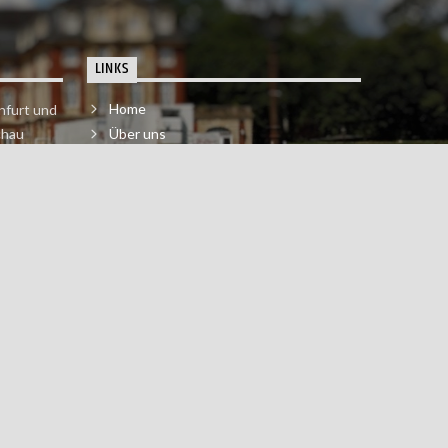
LINKS
Home
nfurt und
chau
Über uns
der melde
Impressum & Datenschutzerklärung