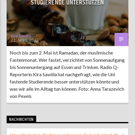
STUDIERENDE UNTERSTÜTZEN
AKTUELLE SENDUNG
ABWASCH
Kira Sawilla
21. APRIL 2022
18:00
19:00
Noch bis zum 2. Mai ist Ramadan, der muslimische
Fastenmonat. Wer fastet, verzichtet von Sonnenaufgang
ZU HÖREN IN
Münster
90,9 MHz
Steinfurt
103,9 MHz
bis Sonnenuntergang auf Essen und Trinken. Radio Q-
Reporterin Kira Sawilla hat nachgefragt, wie die Uni
fastende Studierende besser unterstützen könnte und
was wir alle im Alltag tun können. Foto: Anna Tarazevich
von Pexels
NACHRICHTEN
Umweltschutzmaßnahmen verbessern die Landwirtschaft