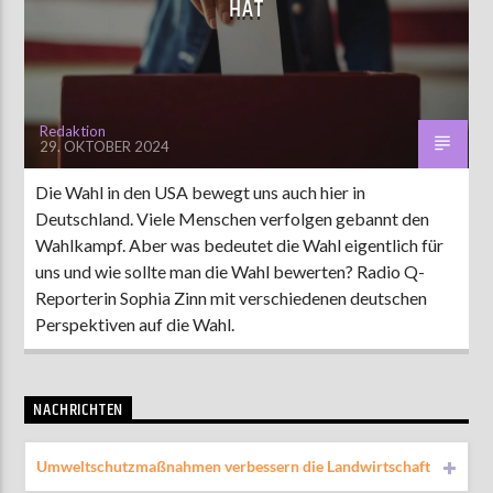
HAT
AKTUELLE SENDUNG
LIVE VON DER AUSZÄHLUNG
Redaktion
29. OKTOBER 2024
09:00
12:00
Die Wahl in den USA bewegt uns auch hier in
Deutschland. Viele Menschen verfolgen gebannt den
ZU HÖREN IN
Münster
90,9 MHz
Steinfurt
103,9 MHz
Wahlkampf. Aber was bedeutet die Wahl eigentlich für
uns und wie sollte man die Wahl bewerten? Radio Q-
Reporterin Sophia Zinn mit verschiedenen deutschen
Perspektiven auf die Wahl.
NACHRICHTEN
Umweltschutzmaßnahmen verbessern die Landwirtschaft