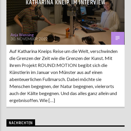
ATHARINA KNEIP IM INTERVIEW
AKTUELLE SENDUNG
MOEBIUS
Anja Wensing
30. NOVEMBER 2022
00:00
09:00
Auf Katharina Kneips Reise um die Welt, verschwinden
die Grenzen der Zeit wie die Grenzen der Kunst. Mit
ZU HÖREN IN
Münster
90,9 MHz
Steinfurt
103,9 MHz
ihrem Projekt ROUND:MOTION begibt sich die
Künstlerin im Januar von Münster aus auf einen
abenteuerlichen Fußmarsch. Dabei möchte sie
Menschen begegnen, der Natur begegnen, vielerorts
auch der Kälte begegnen. Und das alles ganz allein und
ergebnisoffen. Wie […]
NACHRICHTEN