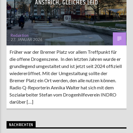
ANSTRICH, GLEICHES LEID
AKTUELLE SENDUNG
MOEBIUS
Redaktion
27. JANUAR 2026
00:00
09:00
Früher war der Bremer Platz vor allem Treffpunkt für
die offene Drogenszene. In den letzten Jahren wurde er
ZU HÖREN IN
Münster
90,9 MHz
Steinfurt
103,9 MHz
grundlegend umgestaltet und ist jetzt seit 2024 offiziell
wiedereröffnet. Mit der Umgestaltung sollte der
Bremer Platz ein Ort werden, den alle nutzen können.
Radio Q-Reporterin Annika Walter hat sich mit dem
Sozialarbeiter Stefan vom Drogenhilfeverein INDRO
darüber […]
NACHRICHTEN