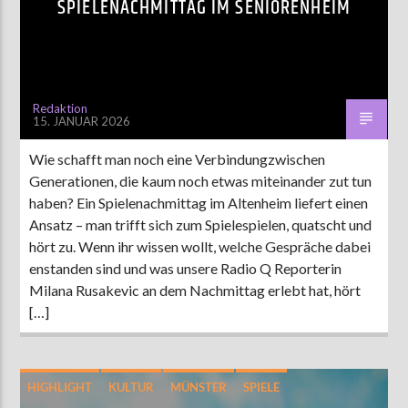
SPIELENACHMITTAG IM SENIORENHEIM
AKTUELLE SENDUNG
MOEBIUS
Redaktion
15. JANUAR 2026
00:00
09:00
Wie schafft man noch eine Verbindungzwischen
Generationen, die kaum noch etwas miteinander zut tun
ZU HÖREN IN
Münster
90,9 MHz
Steinfurt
103,9 MHz
haben? Ein Spielenachmittag im Altenheim liefert einen
Ansatz – man trifft sich zum Spielespielen, quatscht und
hört zu. Wenn ihr wissen wollt, welche Gespräche dabei
enstanden sind und was unsere Radio Q Reporterin
Milana Rusakevic an dem Nachmittag erlebt hat, hört
[…]
HIGHLIGHT
KULTUR
MÜNSTER
SPIELE