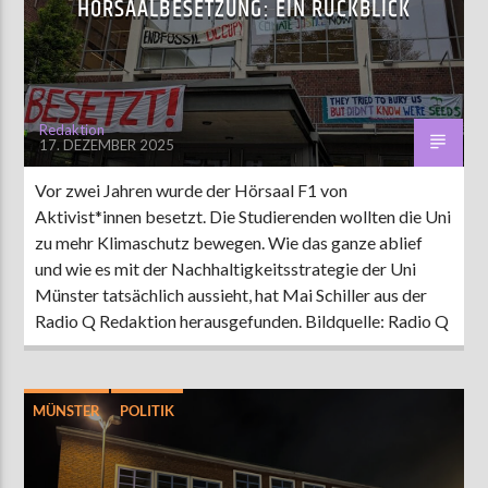
HÖRSAALBESETZUNG: EIN RÜCKBLICK
AKTUELLE SENDUNG
MOEBIUS
Redaktion
17. DEZEMBER 2025
19:00
24:00
Vor zwei Jahren wurde der Hörsaal F1 von
Aktivist*innen besetzt. Die Studierenden wollten die Uni
ZU HÖREN IN
Münster
90,9 MHz
Steinfurt
103,9 MHz
zu mehr Klimaschutz bewegen. Wie das ganze ablief
und wie es mit der Nachhaltigkeitsstrategie der Uni
Münster tatsächlich aussieht, hat Mai Schiller aus der
Radio Q Redaktion herausgefunden. Bildquelle: Radio Q
MÜNSTER
POLITIK