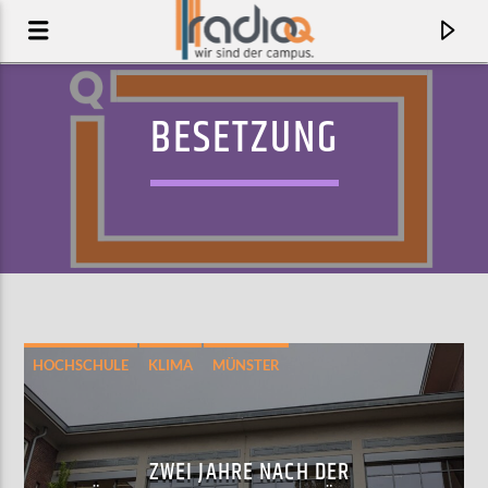
BESETZUNG
HOCHSCHULE
KLIMA
MÜNSTER
POLITIK
AKTUELLER TRACK
BOND GIRL
ZWEI JAHRE NACH DER
JOHN GLACIER