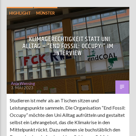
HIGHLIGHT
MÜNSTER
KLIMAGERECHTIGKEIT STATT UNI
ALLTAG – “END FOSSIL: OCCUPY!” IM
INTERVIEW
Anja Wensing
3. MAI 2023
Studieren ist mehr als an Tischen sitzen und
Leistungspunkte sammeln. Die Organisation “End Fossil:
Occupy” möchte den Uni Alltag aufrütteln und gestaltet
selbst ein Lehrangebot, das die Klimakrise in den
Mittelpunkt rückt. Dazu nehmen sie buchstäblich den