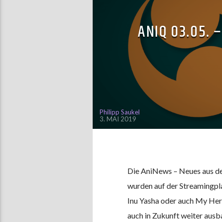
ANIQ 03.05. 
Philipp Saukel
3. MAI 2019
Die AniNews – Neues aus d
wurden auf der Streamingpla
Inu Yasha oder auch My He
auch in Zukunft weiter ausba