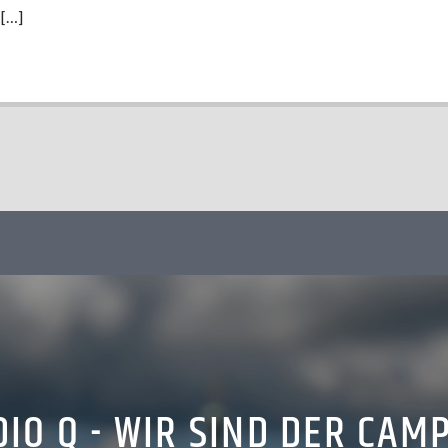
 […]
IO Q - WIR SIND DER CAM