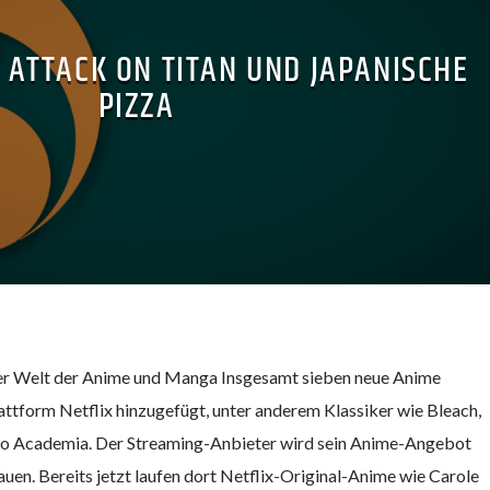
– ATTACK ON TITAN UND JAPANISCHE
PIZZA
er Welt der Anime und Manga Insgesamt sieben neue Anime
ttform Netflix hinzugefügt, unter anderem Klassiker wie Bleach,
ro Academia. Der Streaming-Anbieter wird sein Anime-Angebot
uen. Bereits jetzt laufen dort Netflix-Original-Anime wie Carole