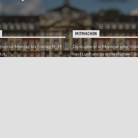
MITMACHEN
tion ist Montag bis Freitag (9-19
Du studierst in Münster oder Stei
tzt.
hast Lust uns zu unterstützen? S
 erreichst findet du hier.
einfach in der Redaktion vorbei o
dich bei uns.
Jetzt mitmachen