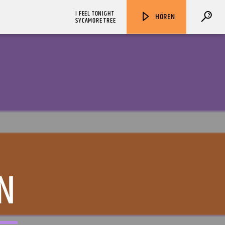
I FEEL TONIGHT
HÖREN
SYCAMORE TREE
ZU HÖREN IN
Münster
90,9 MHz
Steinfurt
103,9 MHz
AN