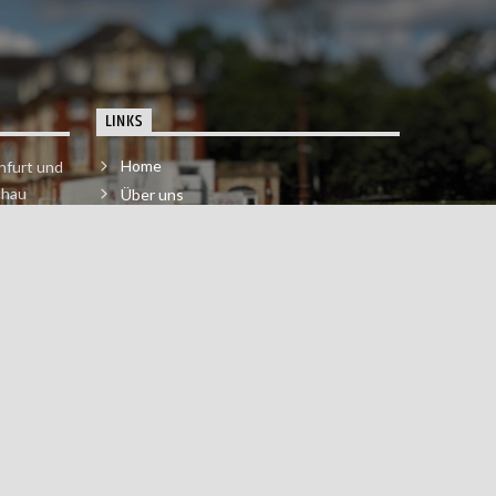
LINKS
Home
nfurt und
chau
Über uns
der melde
Impressum & Datenschutzerklärung