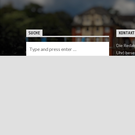
SUCHE
KONTAKT
Die Redak
Uhr) bese
Wie du uns