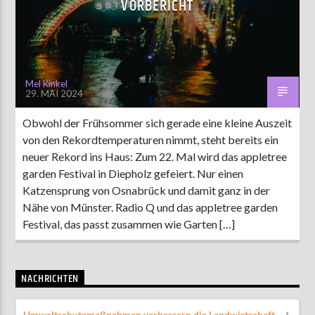
VORBERICHT
AKTUELLE SENDUNG
MOEBIUS
Mel Kinkel
29. MAI 2024
12:00
24:00
Obwohl der Frühsommer sich gerade eine kleine Auszeit
von den Rekordtemperaturen nimmt, steht bereits ein
ZU HÖREN IN
Münster
90,9 MHz
Steinfurt
103,9 MHz
neuer Rekord ins Haus: Zum 22. Mal wird das appletree
garden Festival in Diepholz gefeiert. Nur einen
Katzensprung von Osnabrück und damit ganz in der
Nähe von Münster. Radio Q und das appletree garden
Festival, das passt zusammen wie Garten […]
NACHRICHTEN
Umweltschutzmaßnahmen verbessern die Landwirtschaft