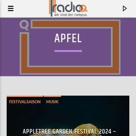
APFEL
FESTIVALSAISON
MUSIK
AKTUELLER TRACK
MIDSOMMAR
APPLETREE GARDEN FESTIVAL 2024 –
LENA&LINUS