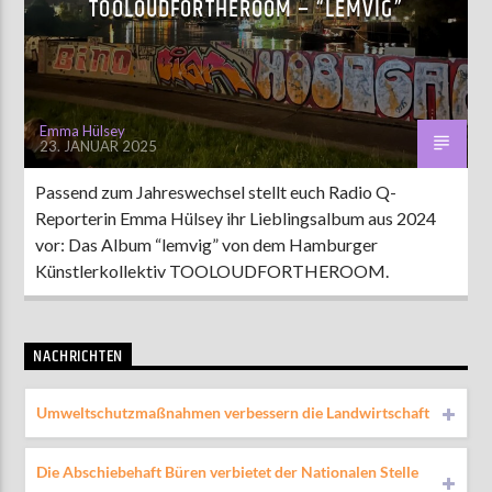
TOOLOUDFORTHEROOM – “LEMVIG”
AKTUELLE SENDUNG
MOEBIUS
Emma Hülsey
23. JANUAR 2025
19:00
24:00
Passend zum Jahreswechsel stellt euch Radio Q-
Reporterin Emma Hülsey ihr Lieblingsalbum aus 2024
ZU HÖREN IN
Münster
90,9 MHz
Steinfurt
103,9 MHz
vor: Das Album “lemvig” von dem Hamburger
Künstlerkollektiv TOOLOUDFORTHEROOM.
NACHRICHTEN
Umweltschutzmaßnahmen verbessern die Landwirtschaft
Die Abschiebehaft Büren verbietet der Nationalen Stelle