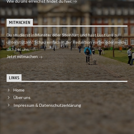
Wie du uns erreichst findet du hier.
MITMACHEN
Du studierst in Münster oder Steinfurt und hast Lust uns zu
unterstützen? Schau einfach in der Redaktion vorbei oder melde
dich bei uns.
Jetzt mitmachen
LINKS
Home
Über uns
Impressum & Datenschutzerklärung