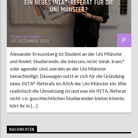
EIN NEUES INTA*-REFERAT FÜR DIE
UNI MÜNSTER?
AKTUELLE SENDUNG
MOEBIUS
Shahrzad Golab
30. DEZEMBER 2021
12:00
18:00
Alexander Kreuzeberg ist Student an der Uni Münster
und findet: Studierende, die intersex, nicht-binär, trans*
ZU HÖREN IN
Münster
90,9 MHz
Steinfurt
103,9 MHz
oder agender sind, werden an der Uni Münster
benachteiligt. Deswegen setzt er sich für die Gründung
eines INTA*-Referats im AStA der Uni Münster ein. Wie
realistisch die Umsetzung ist und was ein INTA-Referat
nicht-cis-geschlechtlichen Studierenden bieten könnte,
hört ihr in […]
NACHRICHTEN