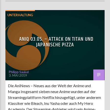
UNTERHALTUNG
ANIQ 03.05. – ATTACK ON TITAN UND
JAPANISCHE PIZZA
Philipp Saukel
3. MAI 2019
Die AniNews – Neues aus der Welt der Anime und
Manga Insgesamt sieben neue Anime wurden auf der
Streamingplattform Netflix hinzugefügt, unter anderem
Klassiker wie Bleach, Inu Yasha oder auch My Hero
Academia. Der Streaming-Anbieter wird sein Anime-