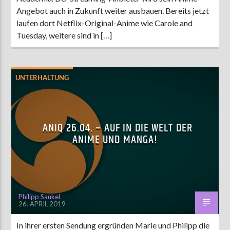
Angebot auch in Zukunft weiter ausbauen. Bereits jetzt
laufen dort Netflix-Original-Anime wie Carole and
Tuesday, weitere sind in […]
UNTERHALTUNG
ANIQ 26.04. – AUF IN DIE WELT DER
ANIME UND MANGA!
Philipp Saukel
26. APRIL 2019
In ihrer ersten Sendung ergründen Marie und Philipp die