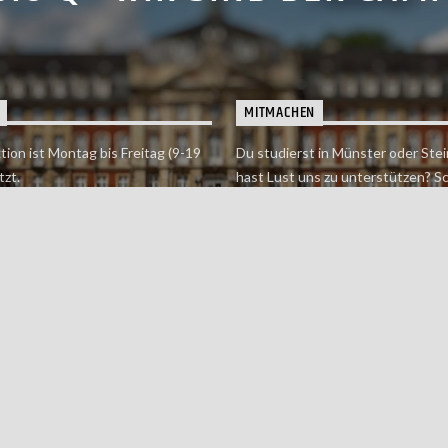
MITMACHEN
tion ist Montag bis Freitag (9-19
Du studierst in Münster oder Stei
tzt.
hast Lust uns zu unterstützen? S
 erreichst findet du hier.
einfach in der Redaktion vorbei o
dich bei uns.
Jetzt mitmachen