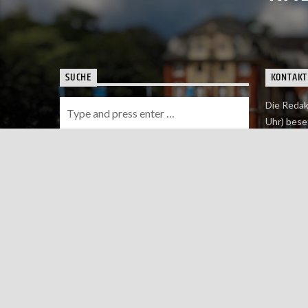
SUCHE
KONTAKT
Die Redak
Uhr) bese
Wie du uns