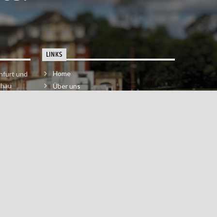
LINKS
Home
nfurt und
chau
Über uns
der melde
Impressum & Datenschutzerklärung