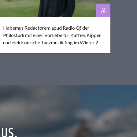
Habemus Redactorem apud Radio Q! der
Philostudi mit einer Vorliebe für Kaffee, Kippen
und elektronische Tanzmusik fing im Winter 24
als Kompakti an und ließ regelmäßig den
Speichel im Mund zusammenlaufen bei
appetitanregenden Lesungen des Mensaplans.
Schon ein Semester später ist er Dienstags-CvD.
Frei nach dem Motto „Nulla Dies Sine Beitrag“
bearbeitet er mal das […]
PUS.