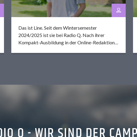
Das ist Line. Seit dem Wintersemester
2024/2025 ist sie bei Radio Q. Nach ihrer
Kompakt-Ausbildung in der Online-Redaktion
ist sie jetzt gemeinsam mit Noah Online-CvD
am Dienstag. Abseits des Senders dreht sich bei
Line vieles um Sport. Sie spielt leidenschaftlich
Handball, Fußball und Volleyball, schaut aber
auch sonst (fast) jede Sportart, die im Fernsehen
läuft […]
IO Q - WIR SIND DER CAM