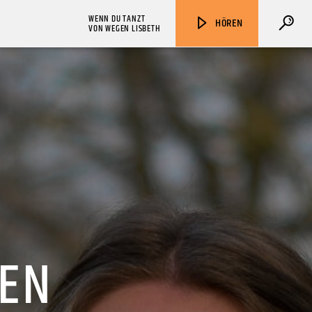
WENN DU TANZT
HÖREN
VON WEGEN LISBETH
ZU HÖREN IN
Münster
90,9 MHz
Steinfurt
103,9 MHz
SEN