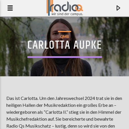
QMB
CARLOTTA AUPKE
Das ist Carlotta. Um den Jahreswechsel 2024 trat sie in den
heiligen Hallen der Musikredaktion ein großes Erbe an –
AKTUELLER TRACK
wiedergeboren als “Carlotta II.” stieg sie in den Himmel der
BOXHAGENER
Musikchefredaktion auf. Sie bereicherte und bewahrte
ELNINODIABLO
Radio Qs Musikschatz – lustig, denn so wird sie von den