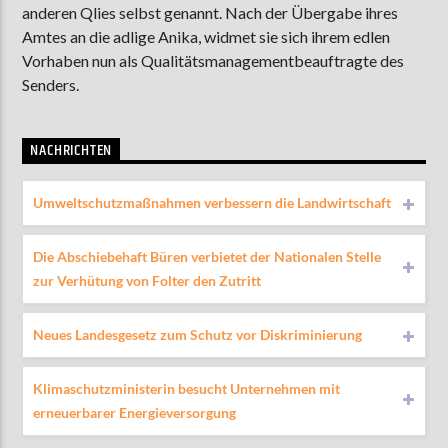
anderen Qlies selbst genannt. Nach der Übergabe ihres
Amtes an die adlige Anika, widmet sie sich ihrem edlen
Vorhaben nun als Qualitätsmanagementbeauftragte des
AKTUELLE SENDUNG
Senders.
MOEBIUS
00:00
18:00
NACHRICHTEN
Umweltschutzmaßnahmen verbessern die Landwirtschaft
ZU HÖREN IN
Münster
90,9 MHz
Steinfurt
103,9 MHz
Die Abschiebehaft Büren verbietet der Nationalen Stelle
zur Verhütung von Folter den Zutritt
Neues Landesgesetz zum Schutz vor Diskriminierung
Klimaschutzministerin besucht Unternehmen mit
erneuerbarer Energieversorgung