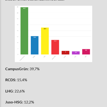
AKTUELLE SENDUNG
MOEBIUS
12:00
18:00
ZU HÖREN IN
Münster
90,9 MHz
Steinfurt
103,9 MHz
CampusGrün:
39,7%
RCDS:
15,4%
LHG
: 22,6%
Juso-HSG:
12,2%