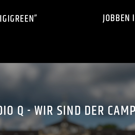
JOBBEN 
IGIGREEN”
IO Q - WIR SIND DER CAM