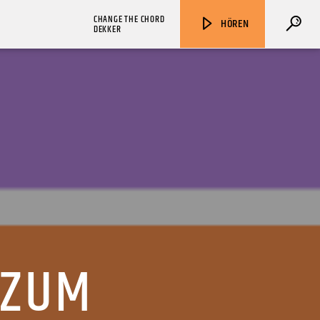
CHANGE THE CHORD
HÖREN
DEKKER
ZU HÖREN IN
Münster
90,9 MHz
Steinfurt
103,9 MHz
 ZUM