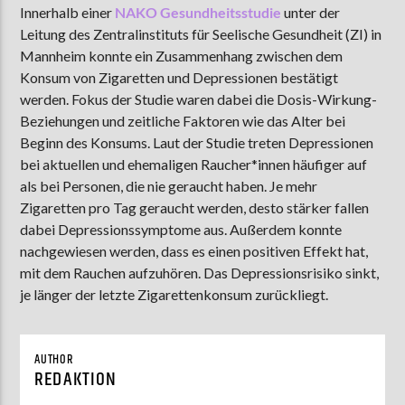
Innerhalb einer
NAKO Gesundheitsstudie
unter der
Leitung des Zentralinstituts für Seelische Gesundheit (ZI) in
Mannheim konnte ein Zusammenhang zwischen dem
AKTUELLE SENDUNG
Konsum von Zigaretten und Depressionen bestätigt
MOEBIUS
werden. Fokus der Studie waren dabei die Dosis-Wirkung-
Beziehungen und zeitliche Faktoren wie das Alter bei
00:00
18:00
Beginn des Konsums. Laut der Studie treten Depressionen
bei aktuellen und ehemaligen Raucher*innen häufiger auf
als bei Personen, die nie geraucht haben. Je mehr
ZU HÖREN IN
Münster
90,9 MHz
Steinfurt
103,9 MHz
Zigaretten pro Tag geraucht werden, desto stärker fallen
dabei Depressionssymptome aus. Außerdem konnte
nachgewiesen werden, dass es einen positiven Effekt hat,
mit dem Rauchen aufzuhören. Das Depressionsrisiko sinkt,
je länger der letzte Zigarettenkonsum zurückliegt.
AUTHOR
REDAKTION