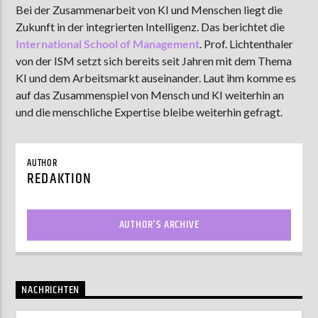
Bei der Zusammenarbeit von KI und Menschen liegt die
Zukunft in der integrierten Intelligenz. Das berichtet die
International School of Management
. Prof. Lichtenthaler
AKTUELLE SENDUNG
von der ISM setzt sich bereits seit Jahren mit dem Thema
MOEBIUS
KI und dem Arbeitsmarkt auseinander. Laut ihm komme es
auf das Zusammenspiel von Mensch und KI weiterhin an
00:00
18:00
und die menschliche Expertise bleibe weiterhin gefragt.
ZU HÖREN IN
Münster
90,9 MHz
Steinfurt
103,9 MHz
AUTHOR
REDAKTION
AUTHOR'S ARCHIVE
NACHRICHTEN